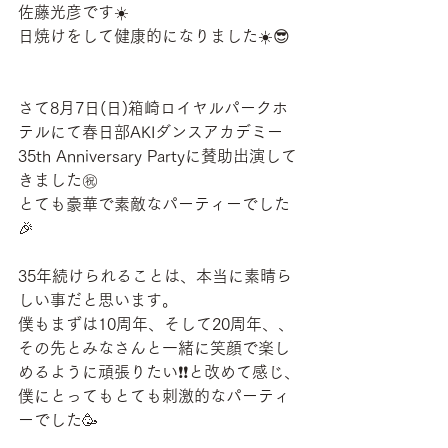
佐藤光彦です☀️
日焼けをして健康的になりました☀️😎
さて8月7日(日)箱崎ロイヤルパークホ
テルにて春日部AKIダンスアカデミー
35th Anniversary Partyに賛助出演して
きました㊗️
とても豪華で素敵なパーティーでした
🎉
35年続けられることは、本当に素晴ら
しい事だと思います。
僕もまずは10周年、そして20周年、、
その先とみなさんと一緒に笑顔で楽し
めるように頑張りたい❗️❗️と改めて感じ、
僕にとってもとても刺激的なパーティ
ーでした🥳