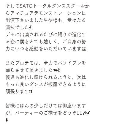
そしてSATOトータルダンススクールか
らアマチュアデモンストレーションに
出演下さいました生徒様も、堂々たる
演技でした💃
デモに出演されるたびに踊りが進化す
る姿に僕もとても嬉しく、ご自身の努
力にいつも感動をいただいています👏
またプロテモは、全力でパソドブレを
踊らさせて頂きました🐃💃
僕達も進化し続けられるように、次は
もっと良いダンスが披露できるように
頑張ります❗️❗️
皆様にほんの少しだけでは御座います
が、パーティーのご様子をどうぞ🙋‍♂️🎉💃
⬇️