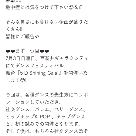
☀️🏖🏄‍♂️
熱中症には気をつけて下さい🥵💦🥛
そんな暑さにも負けない企画が盛りだ
くさん‼️
皆様にご報告📣　
❤️❤️まず一つ目❤️❤️
7月3日日曜日、西新井ギャラクシティ
にてダンスフェスティバル、
舞台『5 D Shining Gala 』を開催いた
します😊‼️
今回は、各種ダンスの先生方にコラボ
レーションしていただき、
社交ダンス、バレエ、ベリーダンス、
ヒップホップK-POP 、タップダンス 
と、初の試みでの開催となります。 
そして僕は、もちろん社交ダンス😊そ