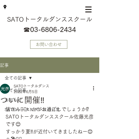
SATOトータルダンススクール
☎
03-6806-2434
お問い合わせ
記事
全ての記事
SATOトータルダンス
全ての記事
2022年6月5日
ついに開催‼️
お知らせ
皆さん🙋‍♂️いかがお過ごしでしょうか⁉️
SATOトータルダンスの日常
SATOトータルダンススクール佐藤光彦
です😊
すっかり夏‼️が近付いてきましたねー😊