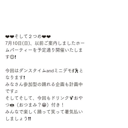
❤️❤️そして２つめ❤️❤️
7月10日(日)、以前ご案内しましたホー
ムパーティーを予定通り開催いたしま
す😊❗️
今回はダンスタイムandミニデモ💃🕺と
なります❗️
みなさん参加型の踊れる企画も計画中
です♫
そしてそして、今回もドリンク🍹おや
つ🍩（おつまみ？😁）付き！
みんなで楽しく踊って笑って暑気払い
しましょう❗️❗️