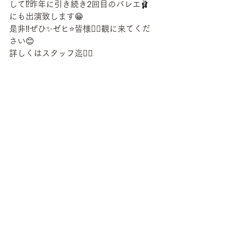
して⁉️昨年に引き続き2回目のバレエ🩰
にも出演致します😁
是非‼️ぜひ✨ゼヒ⭐️皆様🙋‍♂️観に来てくだ
さい😊
詳しくはスタッフ迄🙋‍♂️