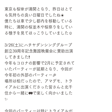
東京も桜🌸が満開となり、昨日はとて
も気持ちの良い日曜日でしたね☀️
僕たちは車で少し都内を移動している
時に、満開の桜並木や桜祭りをしてい
る様子を見てほっこりしていました☺️
3/26(土)にハチヤダンシンググループ
創立39周年記念舞踏晩餐会に賛助出演
してきました❗️
今年もコロナの影響で2月に予定されて
いたパーティーが延期となり、今回が
今年初の外部のパーティー🎉
場所は柏だったので、アマデモ、トラ
イアルに出演くださった皆さんと北千
住から一緒に🚃で楽しく向かいました
✨
今回のパーティーは特にトライアルが