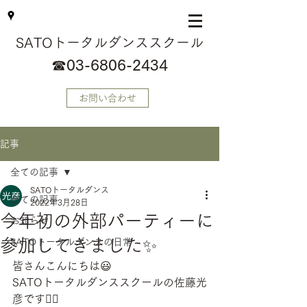
SATOトータルダンススクール
☎
03-6806-2434
お問い合わせ
記事
全ての記事
SATOトータルダンス
全ての記事
2022年3月28日
今年初の外部パーティーに
お知らせ
参加してきました✨
SATOトータルダンスの日常
皆さんこんにちは😃
SATOトータルダンススクールの佐藤光
彦です🙋‍♂️