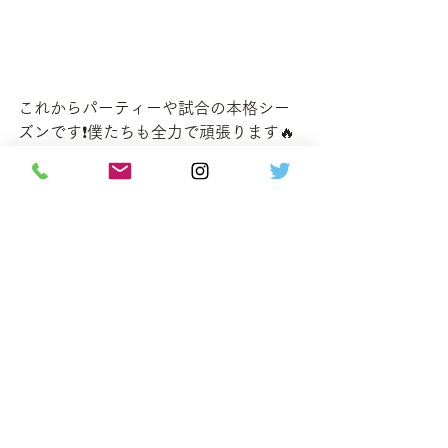
これからパーティーや試合の本格シー
ズンです❗️僕たちも全力で頑張ります🔥
🔥
是非ぜひ、応援お願いします📣
SATOトータルダンスの日常
すべて表示
最新記事