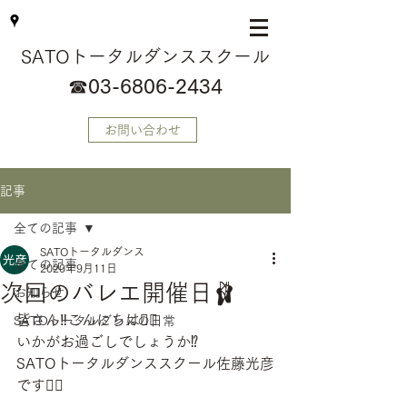
SATOトータルダンススクール
☎
03-6806-2434
お問い合わせ
記事
全ての記事
SATOトータルダンス
全ての記事
2020年9月11日
次回のバレエ開催日🩰
お知らせ
皆さん‼️こんにちは🙋‍♂️
SATOトータルダンスの日常
いかがお過ごしでしょうか⁉️
SATOトータルダンススクール佐藤光彦
です🙋‍♂️