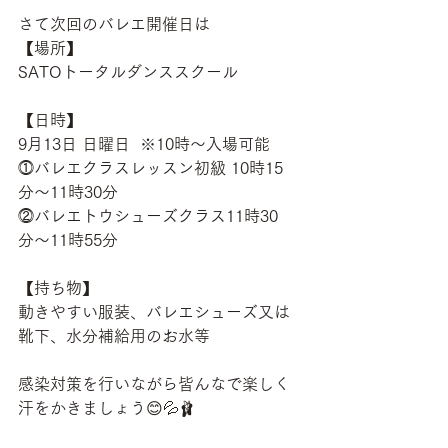
さて次回のバレエ開催日は
【場所】
SATOトータルダンススクール
【日時】
9月13日 日曜日  ※10時〜入場可能
⓵バレエクラスレッスン初級 10時15
分〜11時30分 
⓶バレエトウシューズクラス11時30
分〜11時55分
【持ち物】
動きやすい服装、バレエシューズ又は
靴下、水分補給用のお水等
感染対策を行いながら皆んなで楽しく
汗をかきましょう😊💦🩰