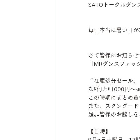
SATOトータルダンス
毎日本当に暑い日が続
さて皆様にお知らせで
「MRダンスファッ
〝在庫処分セール〟
な⁉️何と‼️1000円〜
この時期にまとめ買
また、スタンダードド
是非皆様のお越しを
【日時】
9月5日土曜日　12