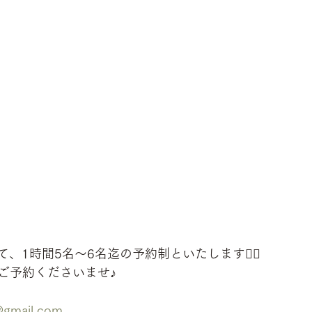
、1時間5名〜6名迄の予約制といたします🙇‍♂️
ご予約くださいませ♪
@gmail.com