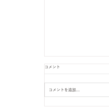
コメント
感謝の22年間‼️
コメントを追加…