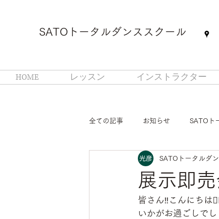
SATOトータルダンススクール
HOME
レッスン
インストラクター
全ての記事
お知らせ
SATO
SATOトータルダ
展示即売
皆さん‼️こんにちは🙋‍♂
いかがお過ごしでしょ