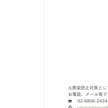
⚠️感染防止対策として
お電話、メール等で
☎️　 03-6806-2434
📩　
satototaldance