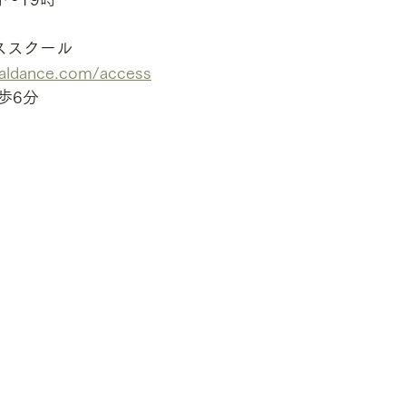
ススクール
taldance.com/access
歩6分