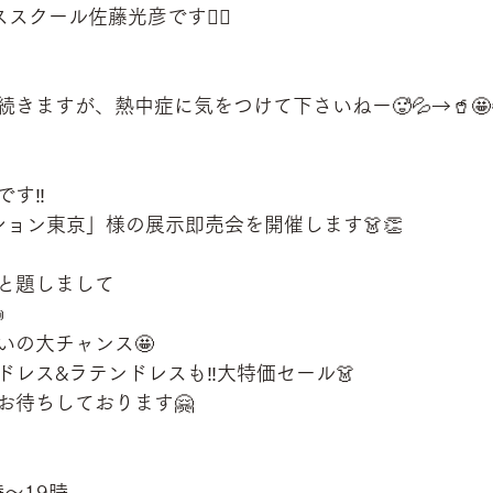
スクール佐藤光彦です🙋‍♂️
きますが、熱中症に気をつけて下さいねー🥵💦→🥤🤩
す‼️
ション東京」様の展示即売会を開催します👗👏
と題しまして

いの大チャンス🤩
レス&ラテンドレスも‼️大特価セール👗
お待ちしております🤗
時〜19時