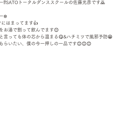
⁉️SATOトータルダンススクールの佐藤光彦です🙇
❄️
ツにはまってます👍
をお湯で割って飲んでます😊
と言っても体の芯から温まる😋&ハチミツで風邪予防😁
らいたい、僕の今一押しの一品です😊😊😊