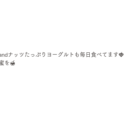
andナッツたっぷりヨーグルトも毎日食べてます🍓
蜜を🍯